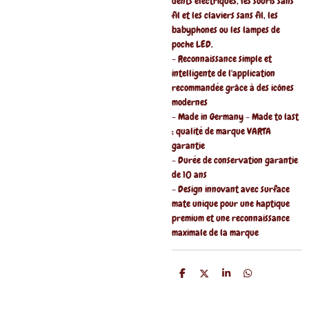
dents électriques, les souris sans
fil et les claviers sans fil, les
babyphones ou les lampes de
poche LED.
- Reconnaissance simple et
intelligente de l'application
recommandée grâce à des icônes
modernes
- Made in Germany - Made to last
; qualité de marque VARTA
garantie
- Durée de conservation garantie
de 10 ans
- Design innovant avec surface
mate unique pour une haptique
premium et une reconnaissance
maximale de la marque
P
P
P
P
a
a
a
a
r
r
r
r
t
t
t
t