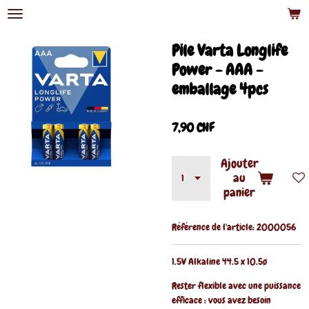
Passer
au
contenu
Pile Varta Longlife
principal
Power - AAA -
emballage 4pcs
7,90 CHF
Ajouter
au
panier
Référence de l'article:
2000056
1.5V Alkaline 44.5 x 10.5ø
Rester flexible avec une puissance
efficace : vous avez besoin