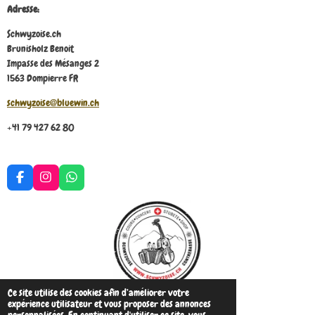
Adresse:
Schwyzoise.ch
Brunisholz Benoit
Impasse des Mésanges 2
1563 Dompierre FR
schwyzoise@bluewin.ch
+41 79 427 62 80
F
I
W
a
n
h
c
s
a
e
t
t
b
a
s
o
g
A
o
r
p
k
a
p
m
Ce site utilise des cookies afin d’améliorer votre
© 2023 - 2026 Schwyzoise.ch
expérience utilisateur et vous proposer des annonces
Propulsé par
Webador
personnalisées. En continuant d'utiliser ce site, vous