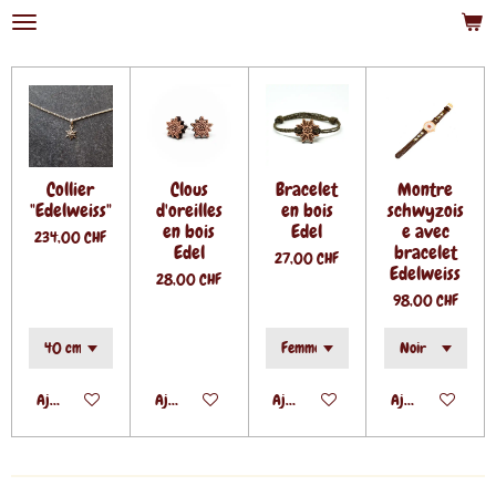
Passer
au
contenu
principal
Collier
Clous
Bracelet
Montre
"Edelweiss"
d'oreilles
en bois
schwyzois
en bois
Edel
e avec
234,00 CHF
Edel
bracelet
27,00 CHF
Edelweiss
28,00 CHF
98,00 CHF
Ajouter au panier
Ajouter au panier
Ajouter au panier
Ajouter au panie