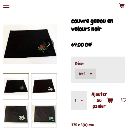
Passer
au
contenu
couvre genou en
principal
velours noir
69,00 CHF
Décor
Ajouter
au
panier
375 x 300 mm