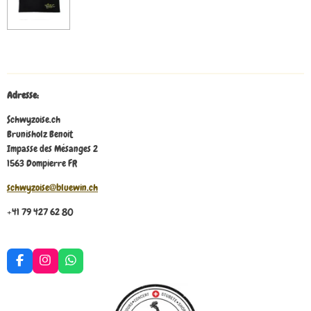
Adresse:
Schwyzoise.ch
Brunisholz Benoit
Impasse des Mésanges 2
1563 Dompierre FR
schwyzoise@bluewin.ch
+41 79 427 62 80
F
I
W
a
n
h
c
s
a
e
t
t
b
a
s