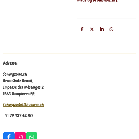
P
P
P
P
a
a
a
a
r
r
r
r
t
t
t
t
a
a
a
a
g
g
g
g
e
e
e
e
r
r
r
r
Adresse:
Schwyzoise.ch
Brunisholz Benoit
Impasse des Mésanges 2
1563 Dompierre FR
schwyzoise@bluewin.ch
+41 79 427 62 80