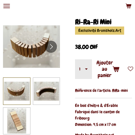
Passer
au
contenu
Ri-Ra-Ri Mini
principal
Exclusivité Brunisholz.Art
38,00 CHF
Ajouter
au
panier
Référence de l'article:
RiRa-mini
En bois d'hêtre & d'Erable
Fabriqué dans le canton de
Fribourg
Dimension: 4,5 cm x 17 cm
Made by Brunisholz.art