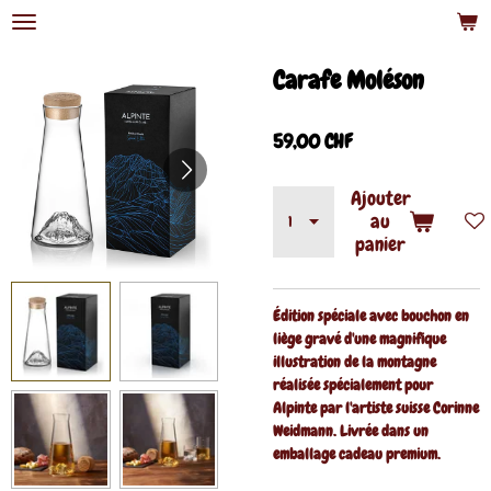
Passer
au
contenu
Carafe Moléson
principal
59,00 CHF
Ajouter
au
panier
Édition spéciale avec bouchon en
liège gravé d'une magnifique
illustration de la montagne
réalisée spécialement pour
Alpinte par l'artiste suisse Corinne
Weidmann. Livrée dans un
emballage cadeau premium.