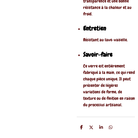
transparence et une bonne
résistance à la chaleur et au
froid.
Entretien
Résistant au lave-vaiselle.
Savoir-faire
Ce verre est entièrement
fabriqué à la main, ce qui rend
chaque pièce unique. Il peut
présenter de légères
variations de forme, de
texture ou de finition en raison
du processus artisanal.
P
P
P
P
a
a
a
a
r
r
r
r