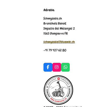
Adresse:
Schwyzoise.ch
Brunisholz Benoit
Impasse des Mésanges 2
1563 Dompierre FR
schwyzoise@bluewin.ch
+41 79 427 62 80
F
I
W
a
n
h
c
s
a
e
t
t
b
a
s
o
g
A
o
r
p
k
a
p
m