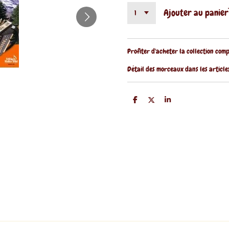
Ajouter au panier
Profiter d'acheter la collection com
Détail des morceaux dans les articl
P
P
P
a
a
a
r
r
r
t
t
t
a
a
a
g
g
g
e
e
e
r
r
r