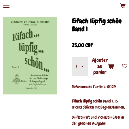
Passer
au
contenu
Eifach lüpfig schön
principal
Band 1
35,00 CHF
Ajouter
au
panier
Référence de l'article:
OS129
Eifach lüpfig schön
Band 1, 15
leichte Stückli mit Begleitstimmen,
Griffschrift und Violinschlüssel in
der gleichen Ausgabe