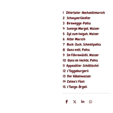
1 Zillertaler-Hochzeitsmarsch
2 Schwyzerländler
3 Birewegge-Polka
4 Sunnige Morget, Walzer
5 Zyt zum heigah, Walzer
6 Alter Marsch
7 Ruck-Zuck, Schnellpolka
8 Ganz nett, Polka
9 Im Föhrewäldli, Walzer
10 Ganz en liechte, Polka
11 Appezöller-Schöttischli
12 s’Toggeburgerli
13 Der Köbeliwalzer
14 Celine’s Föxli
15 s’Tango-Örgeli
P
P
P
P
a
a
a
a
r
r
r
r