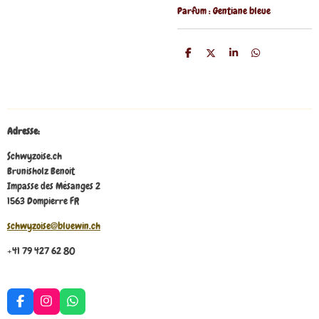
Parfum : Gentiane bleue
P
P
P
P
a
a
a
a
r
r
r
r
t
t
t
t
a
a
a
a
g
g
g
g
e
e
e
e
r
r
r
r
Adresse:
Schwyzoise.ch
Brunisholz Benoit
Impasse des Mésanges 2
1563 Dompierre FR
schwyzoise@bluewin.ch
+41 79 427 62 80
F
I
W
a
n
h