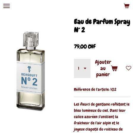
Passer
au
contenu
Eau de Parfum Spray
principal
N° 2
79,00 CHF
Ajouter
au
panier
Référence de l'article:
102
Les fleurs de gentiane reflètent le
bleu lumineux du ciel. Dans leur
calice azuréen s'unissent la
fraîcheur de l'air alpin et le
joyeux clapotis du ruisseau de