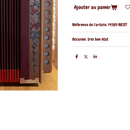
Ajouter au panier
Référence de l'article:
14389 REIST
Occasion, très bon état
P
P
P
a
a
a
r
r
r
t
t
t
a
a
a
g
g
g
e
e
e
r
r
r