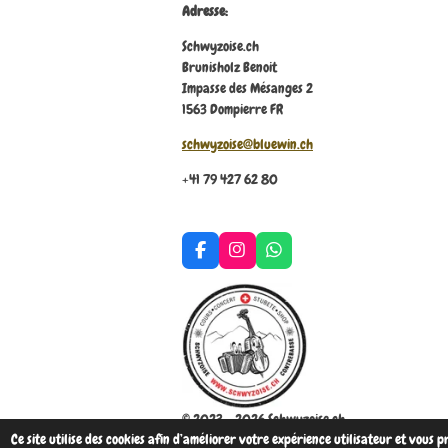
Adresse:
Schwyzoise.ch
Brunisholz Benoit
Impasse des Mésanges 2
1563 Dompierre FR
schwyzoise@bluewin.ch
+41 79 427 62 80
F
I
W
a
n
h
c
s
a
e
t
t
b
a
s
o
g
A
o
r
p
k
a
p
m
© 2023 - 2026 Schwyzoise.ch
Ce site utilise des cookies afin d’améliorer votre expérience utilisateur et vous 