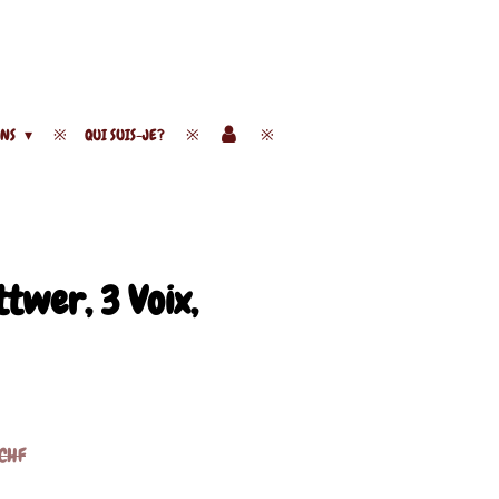
ENS
QUI SUIS-JE?
twer, 3 Voix,
CHF