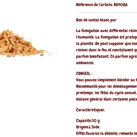
Référence de l'article:
BG9086
Bois de santal blanc pur
La fumigation avec différentes résin
l'humanité. La fumigation est prati
la planète. On peut supposer que nos 
résines dans le feu et constataient q
parfum bienfaisant. Ce parfum agréab
ambiances.
CONSEIL :
Vous pouvez simplement décider au f
Recommandé pour les déménagements
printemps, les fêtes du cycle annuel,
malaise général dans certaines pièc
Caractéristiques:
Capacité:30 g
Origine:L'Inde
Effet:favorise la détente, remonte l