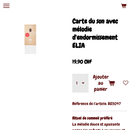
Passer
au
contenu
Carte du son avec
principal
mélodie
d'endormissement
ELIA
19,90 CHF
Ajouter
au
panier
Référence de l'article:
BG3047
Rituel de sommeil préféré
La mélodie douce et apaisante