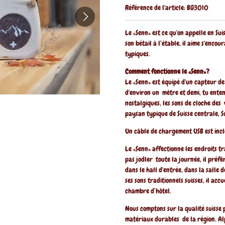
Référence de l'article:
BG3010
Le «Senn» est ce qu'on appelle en Sui
son bétail à l’étable, il aime s'enco
typiques.
Comment fonctionne le «Senn»?
Le «Senn» est équipé d'un capteur d
d'environ un mètre et demi, tu enten
nostalgiques, les sons de cloche des 
paysan typique de Suisse centrale, S
Un câble de chargement USB est incl
Le «Senn» affectionne les endroits tr
pas jodler toute la journée, il préfère
dans le hall d'entrée, dans la salle 
ses sons traditionnels suisses, il acc
chambre d’hôtel.
Nous comptons sur la qualité suisse 
matériaux durables de la région. Al