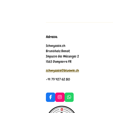
Adresse:
Schwyzoise.ch
Brunisholz Benoit
Impasse des Mésanges 2
1563 Dompierre FR
schwyzoise@bluewin.ch
+41 79 427 62 80
F
I
W
a
n
h
c
s
a
e
t
t