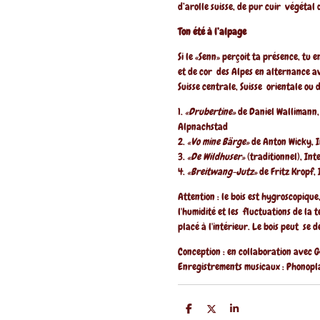
d’arolle suisse, de pur cuir végétal
Ton été à l’alpage
Si le «Senn» perçoit ta présence, tu 
et de cor des Alpes en alternance av
Suisse centrale, Suisse orientale ou
1.
«Drubertine»
de Daniel Wallimann, 
Alpnachstad
2.
«Vo mine Bärge»
de Anton Wicky, I
3.
«De Wildhuser»
(traditionnel), In
4.
«Breitwang-Jutz»
de Fritz Kropf, 
Attention : le bois est hygroscopique,
l'humidité et les fluctuations de la 
placé à l'intérieur. Le bois peut se 
Conception : en collaboration avec 
Enregistrements musicaux : Phonopla
P
P
P