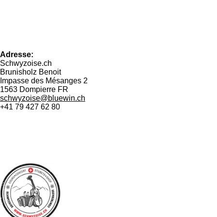
Adresse:
Schwyzoise.ch
Brunisholz Benoit
Impasse des Mésanges 2
1563 Dompierre FR
schwyzoise@bluewin.ch
+41 79 427 62 80
F
I
W
a
n
h
c
s
a
e
t
t
b
a
s
o
g
A
o
r
p
k
a
p