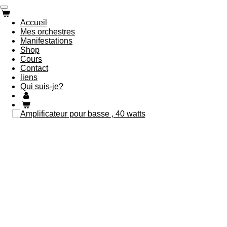
Passer
au
Accueil
contenu
Mes orchestres
principal
Manifestations
Shop
Cours
Contact
liens
Qui suis-je?