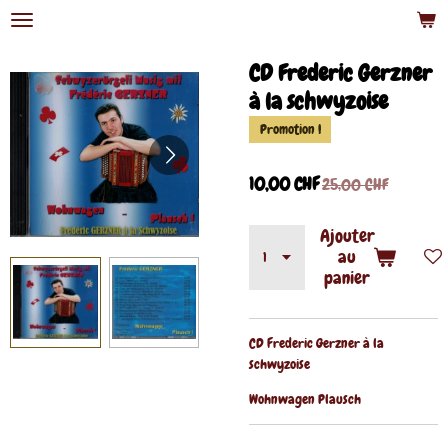
Passer
au
contenu
CD Frederic Gerzner
principal
à la schwyzoise
Promotion !
10,00 CHF
25,00 CHF
Ajouter
au
panier
CD Frederic Gerzner à la
schwyzoise
Wohnwagen Plausch