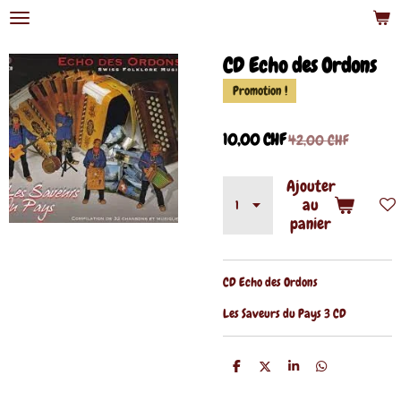
Passer
au
contenu
CD Echo des Ordons
principal
Promotion !
10,00 CHF
42,00 CHF
Ajouter
au
panier
CD Echo des Ordons
Les Saveurs du Pays 3 CD
P
P
P
P
a
a
a
a
r
r
r
r