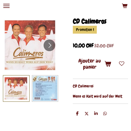
Passer
au
contenu
CD Calimeros
principal
Promotion !
10,00 CHF
32,00 CHF
Ajouter au
panier
CD Calimeros
Wenn es Kalt wird auf der Welt
P
P
P
P
a
a
a
a
r
r
r
r
t
t
t
t